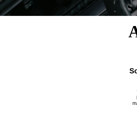
A
So
m